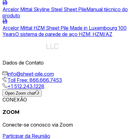
Dados de Contato
info@sheet-pile.com
Toll Free: 866.666.7453
+1 512.243.1228
Open Zoom chat
CONEXÃO
ZOOM
Conecte-se conosco via Zoom
Participar da Reunião