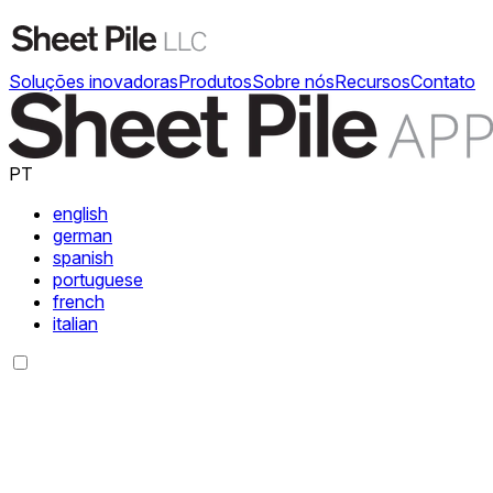
Soluções inovadoras
Produtos
Sobre nós
Recursos
Contato
PT
english
german
spanish
portuguese
french
italian