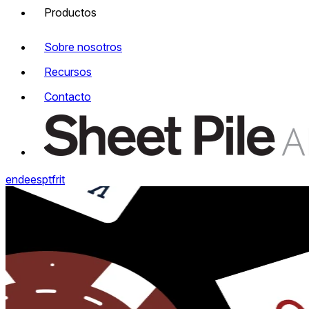
Productos
Sobre nosotros
Recursos
Contacto
en
de
es
pt
fr
it