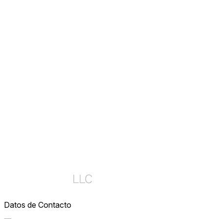
Gran Ganador
reloj WADIT®
Ganadores del Primer Lugar de las Rondas Clasificatorias
Diana de Dardos PilePro®
Datos de Contacto