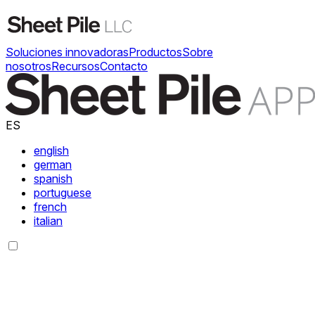
Soluciones innovadoras
Productos
Sobre
nosotros
Recursos
Contacto
ES
english
german
spanish
portuguese
french
italian